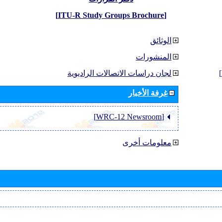
[ITU-R Study Groups Brochure]
الوثائق
المنشورات
لجان دراسات الاتصالات الراديوية
غرفة الأخبار
[WRC-12 Newsroom]
معلومات أخرى