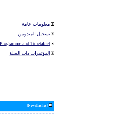
معلومات عامة
تسجيل المندوبين
[Programme and Timetable]
المؤتمرات ذات الصلة
[Newsflashes]