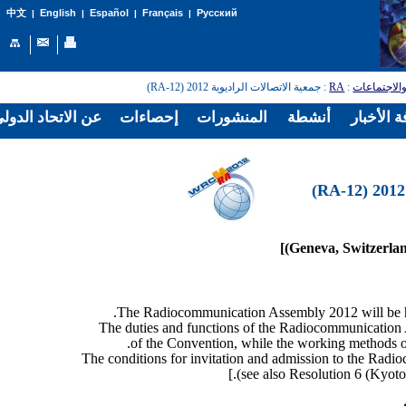
English
Español
Français
Русский
中文
|
|
|
|
: جمعية الاتصالات الراديوية 2012 (RA-12)
RA
:
الاجتماعات
 الأخبار
أنشطة
المنشورات
إحصاءات
عن الاتحاد الدول
The duties and functions of the Radiocommunication A
of the Convention, while the working methods o
The conditions for invitation and admission to the Radi