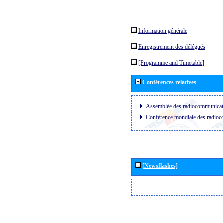
Information générale
Enregistrement des délégués
[Programme and Timetable]
Conférences relatives
Assemblée des radiocommunica
Conférence mondiale des radio
[Newsflashes]