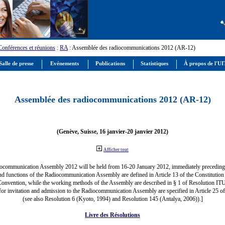
Conférences et réunions
:
RA
: Assemblée des radiocommunications 2012 (AR-12)
alle de presse
Evénements
Publications
Statistiques
À propos de l'U
Assemblée des radiocommunications 2012 (AR-12)
(Genève, Suisse, 16 janvier-20 janvier 2012)
Afficher tout
ocommunication Assembly 2012 will be held from 16-20 January 2012, immediately precedi
nd functions of the Radiocommunication Assembly are defined in Article 13 of the Constitution 
Convention, while the working methods of the Assembly are described in § 1 of Resolution IT
for invitation and admission to the Radiocommunication Assembly are specified in Article 25 o
(see also Resolution 6 (Kyoto, 1994) and Resolution 145 (Antalya, 2006)).]
Livre des Résolutions