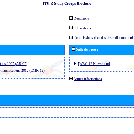
[ITU-R Study Groups Brochure]
Documents
Publications
Commissions d´études des radiocommunic
Salle de presse
tions 2007 (AR-07)
[WRC-12 Newsroom]
communications 2012 (CMR-12)
Autres informations