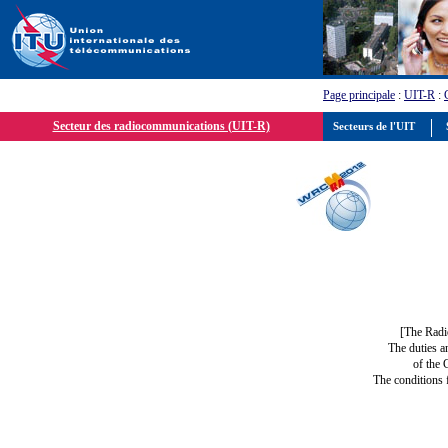
Page principale
:
UIT-R
:
Secteur des radiocommunications (UIT-R)
Secteurs de l'UIT
S
[The Radi
The duties a
of the 
The conditions 