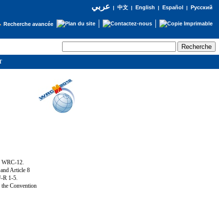
عربي
English
Español
Русский
|
中文
|
|
|
Recherche avancée
IT
ng WRC-12.
and Article 8
U-R 1-5.
f the Convention