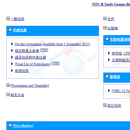
[ITU-R Study Groups Br
一般信息
文件
出版物
代表注册
无线电通信
On-line registration (available from 1 September 2011)
指定联系人名单
研究组, CP
成员信息和代表注册
主席和副主
[Final List of Participants]
有用信息
新闻室
[Programme and Timetable]
[WRC-12 Ne
相关大会
其它信息
[Newsflashes]