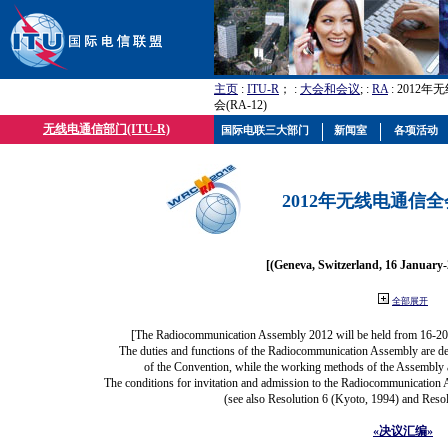
主页
:
ITU-R
； :
大会和会议
; :
RA
: 2012
会(RA-12)
无线电通信部门(ITU-R)
国际电联三大部门
新闻室
各项活动
2012年无线电通信全会(
[(Geneva, Switzerland, 16 January
全部展开
[The Radiocommunication Assembly 2012 will be held from 16-20
The duties and functions of the Radiocommunication Assembly are defi
of the Convention, while the working methods of the Assembly a
The conditions for invitation and admission to the Radiocommunication A
(see also Resolution 6 (Kyoto, 1994) and Resol
«决议汇编»