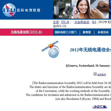
主页
:
ITU-R
； :
大会和会议
; :
RA
: 2012
会(RA-12)
无线电通信部门(ITU-R)
国际电联三大部门
新闻室
各项活动
2012年无线电通信全会(
[(Geneva, Switzerland, 16 January
全部展开
[The Radiocommunication Assembly 2012 will be held from 16-20
The duties and functions of the Radiocommunication Assembly are defi
of the Convention, while the working methods of the Assembly a
The conditions for invitation and admission to the Radiocommunication A
(see also Resolution 6 (Kyoto, 1994) and Resol
«决议汇编»