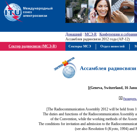
Домашний
:
МСЭ-R
:
Конференции и собрани
Ассамблея радиосвязи 2012 года (АР-12)
Сектор радиосвязи (МСЭ-R)
Секторы МСЭ
Отдел новостей
М
Ассамблея радиосвязи 
[(Geneva, Switzerland, 16 Jan
Расширить 
[The Radiocommunication Assembly 2012 will be held from 1
The duties and functions of the Radiocommunication Assembly are 
of the Convention, while the working methods of the Assem
The conditions for invitation and admission to the Radiocommunicat
(see also Resolution 6 (Kyoto, 1994) and 