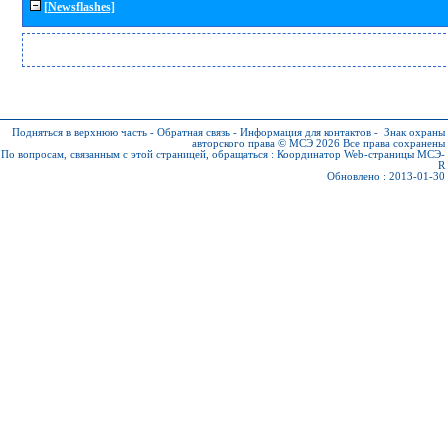
[Newsflashes]
Подняться в верхнюю часть
-
Обратная связь
-
Информация для контактов
-
Знак охраны
авторского права © МСЭ 2026
Все права сохранены
По вопросам, связанным с этой страницей, обращаться :
Координатор Web-страницы МСЭ-
R
Обновлено : 2013-01-30