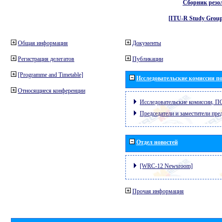
Сборник резо
[ITU-R Study Group
Общая информация
Документы
Регистрация делегатов
Публикации
[Programme and Timetable]
Исследовательские комиссии по
Относящиеся конференции
Исследовательские комиссии, П
Председатели и заместители пре
Отдел новостей
[WRC-12 Newsroom]
Прочая информация