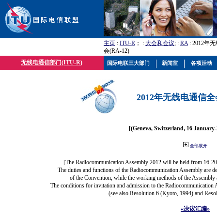
主页
:
ITU-R
； :
大会和会议
; :
RA
: 2012
会(RA-12)
无线电通信部门(ITU-R)
国际电联三大部门
新闻室
各项活动
2012年无线电通信全会(
[(Geneva, Switzerland, 16 January
全部展开
[The Radiocommunication Assembly 2012 will be held from 16-20
The duties and functions of the Radiocommunication Assembly are defi
of the Convention, while the working methods of the Assembly a
The conditions for invitation and admission to the Radiocommunication A
(see also Resolution 6 (Kyoto, 1994) and Resol
«决议汇编»