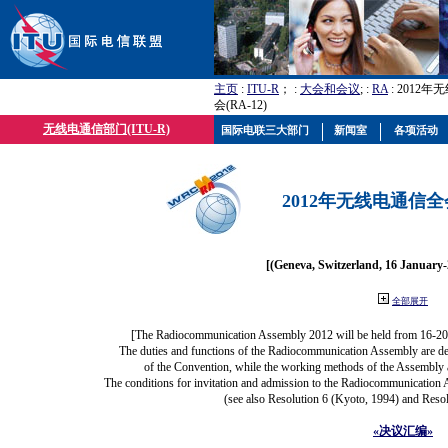
主页
:
ITU-R
； :
大会和会议
; :
RA
: 2012
会(RA-12)
无线电通信部门(ITU-R)
国际电联三大部门
新闻室
各项活动
2012年无线电通信全会(
[(Geneva, Switzerland, 16 January
全部展开
[The Radiocommunication Assembly 2012 will be held from 16-20
The duties and functions of the Radiocommunication Assembly are defi
of the Convention, while the working methods of the Assembly a
The conditions for invitation and admission to the Radiocommunication A
(see also Resolution 6 (Kyoto, 1994) and Resol
«决议汇编»