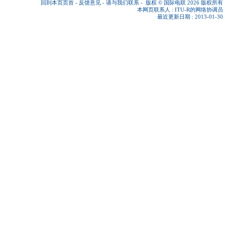
回到本页页首
-
反馈意见
-
请与我们联系
-
版权 © 国际电联 2026
版权所有
本网页联系人 :
ITU-R的网络协调员
最近更新日期 : 2013-01-30