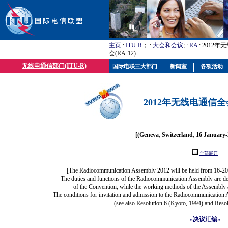
主页
:
ITU-R
； :
大会和会议
; :
RA
: 2012
会(RA-12)
无线电通信部门(ITU-R)
国际电联三大部门
新闻室
各项活动
2012年无线电通信全会(
[(Geneva, Switzerland, 16 January
全部展开
[The Radiocommunication Assembly 2012 will be held from 16-20
The duties and functions of the Radiocommunication Assembly are defi
of the Convention, while the working methods of the Assembly a
The conditions for invitation and admission to the Radiocommunication A
(see also Resolution 6 (Kyoto, 1994) and Resol
«决议汇编»