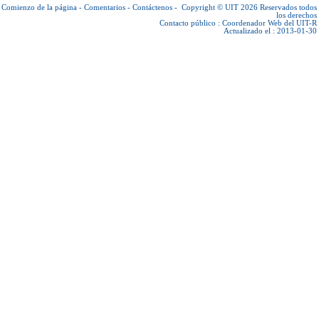
Comienzo de la página
-
Comentarios
-
Contáctenos
-
Copyright © UIT 2026
Reservados todos
los derechos
Contacto público :
Coordenador Web del UIT-R
Actualizado el : 2013-01-30