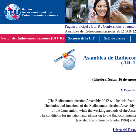
Pagína principal
:
UIT-R
:
Conferencias y reunio
Asamblea de Radiocomunicaciones 2012 (AR-12
Sector de Radiocomunicaciones (UIT-R)
Sectores de la UIT
Sala de prensa
Asamblea de Radiocom
(AR-1
(Ginebra, Suiza, 16 de enero
Expandir 
[The Radiocommunication Assembly 2012 will be held from 
The duties and functions of the Radiocommunication Assembly are
of the Convention, while the working methods of the Asse
The conditions for invitation and admission to the Radiocommunica
(see also Resolution 6 (Kyoto, 1994) and
Libro del Reso