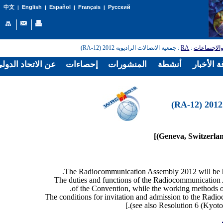
English
Español
Français
Русский
中文
|
|
|
|
: جمعية الاتصالات الراديوية 2012 (RA-12)
RA
:
الاجتماعات
 الأخبار
أنشطة
المنشورات
إحصاءات
عن الاتحاد الدول
The duties and functions of the Radiocommunication A
of the Convention, while the working methods o
The conditions for invitation and admission to the Radi