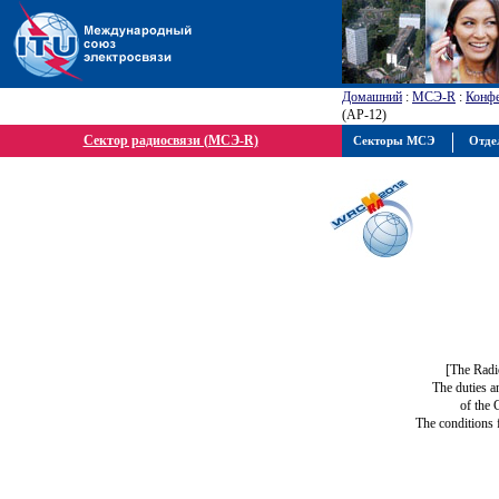
Домашний
:
МСЭ-R
:
Конфе
(АР-12)
Сектор радиосвязи (МСЭ-R)
Секторы МСЭ
Отде
[The Radi
The duties a
of the 
The conditions 