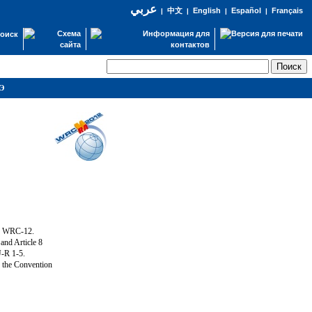
عربي
English
Español
Français
|
中文
|
|
|
оиск
СЭ
ng WRC-12.
and Article 8
U-R 1-5.
f the Convention