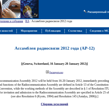
Расширенный п
ренции и собрания
:
RA
: Ассамблея радиосвязи 2012 года
л новостей
Мероприятия
Публикации
Статистика
Сведения о М
Ассамблея радиосвязи 2012 года (АР-12)
[(Geneva, Switzerland, 16 January-20 January 2012)]
Расширить все
ocommunication Assembly 2012 will be held from 16-20 January 2012, immediately precedi
nd functions of the Radiocommunication Assembly are defined in Article 13 of the Constitution 
Convention, while the working methods of the Assembly are described in § 1 of Resolution IT
for invitation and admission to the Radiocommunication Assembly are specified in Article 25 o
(see also Resolution 6 (Kyoto, 1994) and Resolution 145 (Antalya, 2006)).]
Сборник резолюций