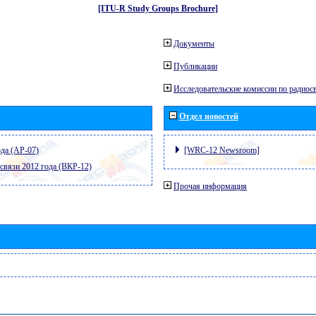
[ITU-R Study Groups Brochure]
Документы
Публикации
Исследовательские комиссии по радиос
Отдел новостей
да (АР-07)
[WRC-12 Newsroom]
связи 2012 года (ВКР-12)
Прочая информация