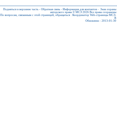
Подняться в верхнюю часть
-
Обратная связь
-
Информация для контактов
-
Знак охраны
авторского права © МСЭ 2026
Все права сохранены
По вопросам, связанным с этой страницей, обращаться :
Координатор Web-страницы МСЭ-
R
Обновлено : 2013-01-30