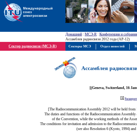
Домашний
:
МСЭ-R
:
Конференции и собрани
Ассамблея радиосвязи 2012 года (АР-12)
Сектор радиосвязи (МСЭ-R)
Секторы МСЭ
Отдел новостей
М
Ассамблея радиосвязи 
[(Geneva, Switzerland, 16 Ja
Расширить
[The Radiocommunication Assembly 2012 will be held from 
The duties and functions of the Radiocommunication Assembly are
of the Convention, while the working methods of the Asse
The conditions for invitation and admission to the Radiocommunica
(see also Resolution 6 (Kyoto, 1994) and