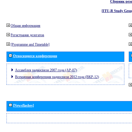
Сборник рез
[ITU-R Study Grou
Общая информация
Регистрация делегатов
[Programme and Timetable]
Относящиеся конференции
Ассамблея радиосвязи 2007 года (АР-07)
Всемирная конференция радиосвязи 2012 года (ВКР-12)
[Newsflashes]