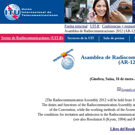
Pagína principal
:
UIT-R
:
Conferencias y reunio
Asamblea de Radiocomunicaciones 2012 (AR-12
Sector de Radiocomunicaciones (UIT-R)
Sectores de la UIT
Sala de prensa
Asamblea de Radiocom
(AR-12
(Ginebra, Suiza, 16 de enero-
Expandir t
[The Radiocommunication Assembly 2012 will be held from 1
The duties and functions of the Radiocommunication Assembly are 
of the Convention, while the working methods of the Assemb
The conditions for invitation and admission to the Radiocommunicati
(see also Resolution 6 (Kyoto, 1994) and R
Libro del Resol