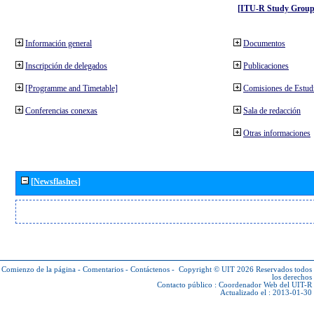
[ITU-R Study Group
Información general
Documentos
Inscripción de delegados
Publicaciones
[Programme and Timetable]
Comisiones de Estud
Conferencias conexas
Sala de redacción
Otras informaciones
[Newsflashes]
Comienzo de la página
-
Comentarios
-
Contáctenos
-
Copyright © UIT 2026
Reservados todos
los derechos
Contacto público :
Coordenador Web del UIT-R
Actualizado el : 2013-01-30