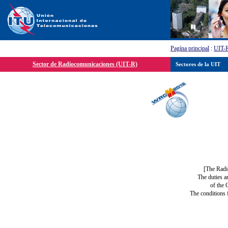
Pagína principal
:
UIT-
Sector de Radiocomunicaciones (UIT-R)
Sectores de la UIT
[The Radi
The duties a
of the 
The conditions 