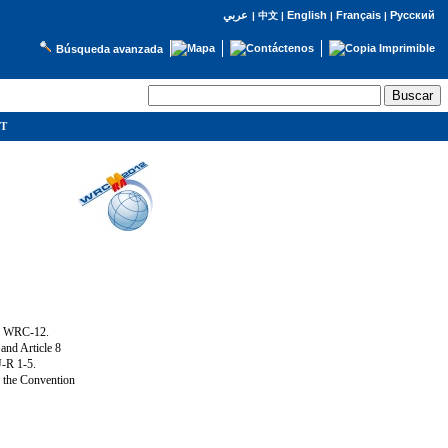
English
Français
Русский
عربي
|
中文
|
|
|
Búsqueda avanzada
IT
ng WRC-12.
and Article 8
U-R 1-5.
f the Convention