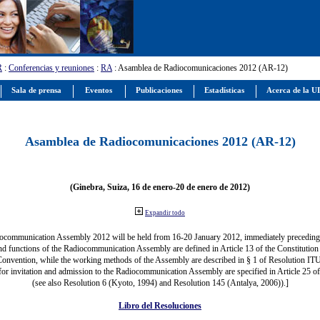
R
:
Conferencias y reuniones
:
RA
: Asamblea de Radiocomunicaciones 2012 (AR-12)
Sala de prensa
Eventos
Publicaciones
Estadísticas
Acerca de la U
Asamblea de Radiocomunicaciones 2012 (AR-12)
(Ginebra, Suiza, 16 de enero-20 de enero de 2012)
Expandir todo
ocommunication Assembly 2012 will be held from 16-20 January 2012, immediately precedi
nd functions of the Radiocommunication Assembly are defined in Article 13 of the Constitution 
Convention, while the working methods of the Assembly are described in § 1 of Resolution IT
for invitation and admission to the Radiocommunication Assembly are specified in Article 25 o
(see also Resolution 6 (Kyoto, 1994) and Resolution 145 (Antalya, 2006)).]
Libro del Resoluciones