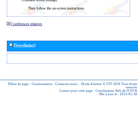
(Timetable mobile webpage)
Then follow the on-screen instructions.
Conférences relatives
[Newsflashes]
Début de page
-
Commentaires
-
Contactez-nous
-
Droits d'auteur © UIT 2026
Tous droits
réservés
Contact pour cette page :
Coordinateur Web de l'UIT-R
Mis à jour le : 2013-01-30