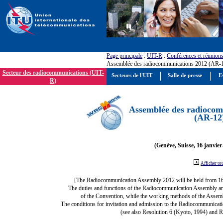
Page principale
:
UIT-R
:
Conférences et réunion
Assemblée des radiocommunications 2012 (AR-
Secteur des radiocommunications (UIT-
Secteurs de l'UIT
Salle de presse
E
R)
Assemblée des radiocom
(AR-12
(Genève, Suisse, 16 janvier
Afficher to
[The Radiocommunication Assembly 2012 will be held from 1
The duties and functions of the Radiocommunication Assembly are d
of the Convention, while the working methods of the Assemb
The conditions for invitation and admission to the Radiocommunicati
(see also Resolution 6 (Kyoto, 1994) and R