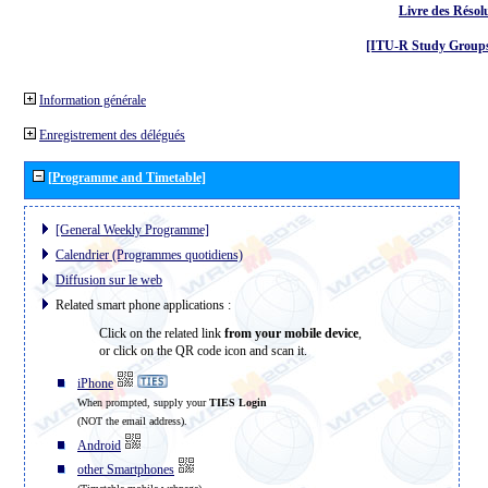
Livre des Résol
[ITU-R Study Groups
Information générale
Enregistrement des délégués
[Programme and Timetable]
[General Weekly Programme]
Calendrier (Programmes quotidiens)
Diffusion sur le web
Related smart phone applications :
Click on the related link
from your mobile device
,
or click on the QR code icon and scan it.
iPhone
When prompted, supply your
TIES Login
(NOT the email address).
Android
other Smartphones