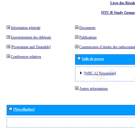
Livre des Résol
[ITU-R Study Groups
Information générale
Documents
Enregistrement des délégués
Publications
[Programme and Timetable]
Commissions d´études des radiocommu
Conférences relatives
Salle de presse
[WRC-12 Newsroom]
Autres informations
[Newsflashes]