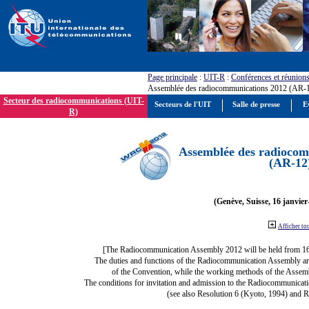
Page principale
:
UIT-R
:
Conférences et réunion
Assemblée des radiocommunications 2012 (AR-
Secteur des radiocommunications (UIT-
Secteurs de l'UIT
Salle de presse
E
R)
Assemblée des radiocom
(AR-12
(Genève, Suisse, 16 janvier
Afficher to
[The Radiocommunication Assembly 2012 will be held from 1
The duties and functions of the Radiocommunication Assembly are d
of the Convention, while the working methods of the Assemb
The conditions for invitation and admission to the Radiocommunicati
(see also Resolution 6 (Kyoto, 1994) and R