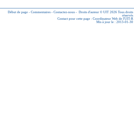
Début de page
-
Commentaires
-
Contactez-nous
-
Droits d'auteur © UIT 2026
Tous droits
réservés
Contact pour cette page :
Coordinateur Web de l'UIT-R
Mis à jour le : 2013-01-30