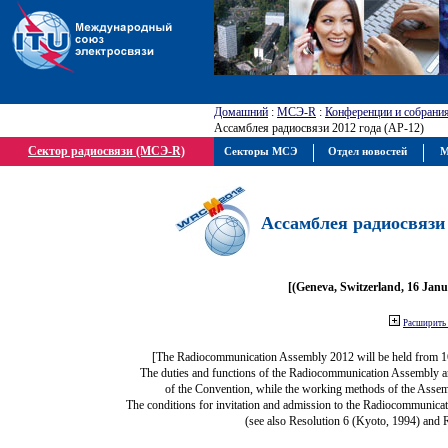
Домашний
:
МСЭ-R
:
Конференции и собрани
Ассамблея радиосвязи 2012 года (АР-12)
Сектор радиосвязи (МСЭ-R)
Секторы МСЭ
Отдел новостей
М
Ассамблея радиосвязи 
[(Geneva, Switzerland, 16 Jan
Расширить 
[The Radiocommunication Assembly 2012 will be held from 1
The duties and functions of the Radiocommunication Assembly are 
of the Convention, while the working methods of the Assem
The conditions for invitation and admission to the Radiocommunicat
(see also Resolution 6 (Kyoto, 1994) and 