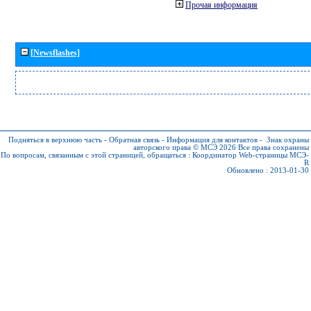
Прочая информация
[Newsflashes]
Подняться в верхнюю часть
-
Обратная связь
-
Информация для контактов
-
Знак охраны
авторского права © МСЭ 2026
Все права сохранены
По вопросам, связанным с этой страницей, обращаться :
Координатор Web-страницы МСЭ-
R
Обновлено : 2013-01-30