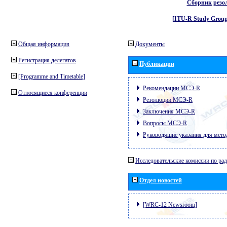
Сборник резо
[ITU-R Study Group
Общая информация
Документы
Регистрация делегатов
Публикации
[Programme and Timetable]
Рекомендации МСЭ-R
Относящиеся конференции
Резолюции МСЭ-R
Заключения МСЭ-R
Вопросы МСЭ-R
Руководящие указания для мето
Исследовательские комиссии по ра
Отдел новостей
[WRC-12 Newsroom]