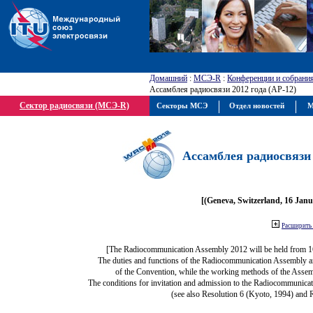
Домашний
:
МСЭ-R
:
Конференции и собрани
Ассамблея радиосвязи 2012 года (АР-12)
Сектор радиосвязи (МСЭ-R)
Секторы МСЭ
Отдел новостей
М
Ассамблея радиосвязи 
[(Geneva, Switzerland, 16 Jan
Расширить 
[The Radiocommunication Assembly 2012 will be held from 1
The duties and functions of the Radiocommunication Assembly are 
of the Convention, while the working methods of the Assem
The conditions for invitation and admission to the Radiocommunicat
(see also Resolution 6 (Kyoto, 1994) and 