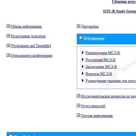
Сборник резо
[ITU-R Study Group
Общая информация
Документы
Регистрация делегатов
Публикации
[Programme and Timetable]
Рекомендации МСЭ-R
Относящиеся конференции
Резолюции МСЭ-R
Заключения МСЭ-R
Вопросы МСЭ-R
Руководящие указания для мето
Исследовательские комиссии по ра
Отдел новостей
Прочая информация