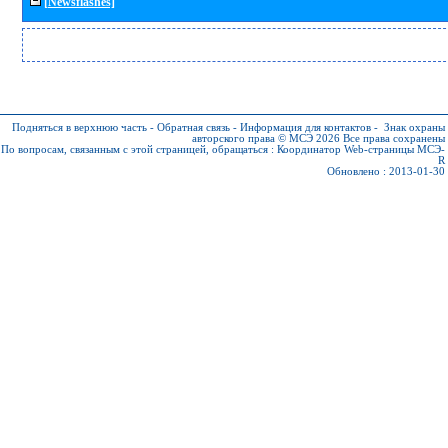
[Newsflashes]
Подняться в верхнюю часть
-
Обратная связь
-
Информация для контактов
-
Знак охраны
авторского права © МСЭ 2026
Все права сохранены
По вопросам, связанным с этой страницей, обращаться :
Координатор Web-страницы МСЭ-
R
Обновлено : 2013-01-30