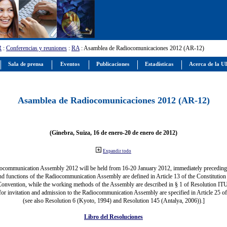
R
:
Conferencias y reuniones
:
RA
: Asamblea de Radiocomunicaciones 2012 (AR-12)
Sala de prensa
Eventos
Publicaciones
Estadísticas
Acerca de la U
Asamblea de Radiocomunicaciones 2012 (AR-12)
(Ginebra, Suiza, 16 de enero-20 de enero de 2012)
Expandir todo
ocommunication Assembly 2012 will be held from 16-20 January 2012, immediately precedi
nd functions of the Radiocommunication Assembly are defined in Article 13 of the Constitution 
Convention, while the working methods of the Assembly are described in § 1 of Resolution IT
for invitation and admission to the Radiocommunication Assembly are specified in Article 25 o
(see also Resolution 6 (Kyoto, 1994) and Resolution 145 (Antalya, 2006)).]
Libro del Resoluciones