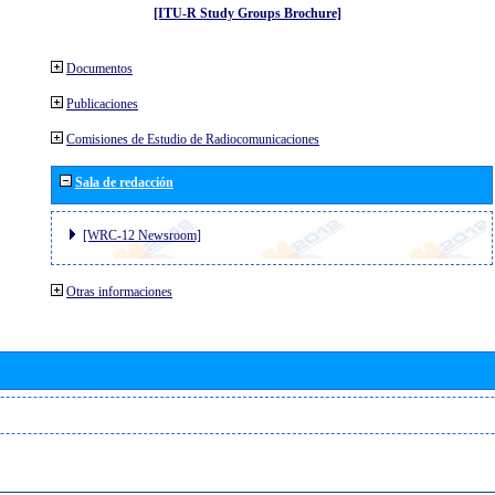
[ITU-R Study Groups Brochure]
Documentos
Publicaciones
Comisiones de Estudio de Radiocomunicaciones
Sala de redacción
[WRC-12 Newsroom]
Otras informaciones