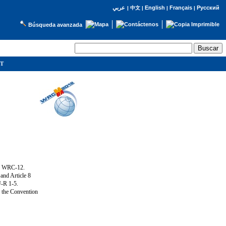
English
Français
Русский
عربي
|
中文
|
|
|
Búsqueda avanzada
IT
ng WRC-12.
and Article 8
U-R 1-5.
f the Convention