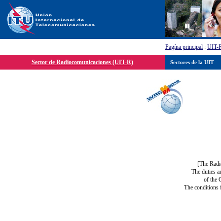
Pagína principal
:
UIT-
Sector de Radiocomunicaciones (UIT-R)
Sectores de la UIT
[The Radi
The duties a
of the 
The conditions 