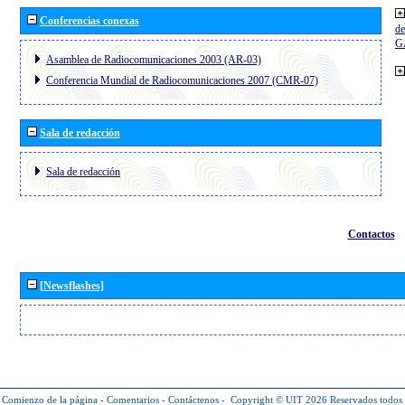
Conferencias conexas
de
G
Asamblea de Radiocomunicaciones 2003 (AR-03)
Conferencia Mundial de Radiocomunicaciones 2007 (CMR-07)
Sala de redacción
Sala de redacción
Contactos
[Newsflashes]
Comienzo de la página
-
Comentarios
-
Contáctenos
-
Copyright © UIT 2026
Reservados todos