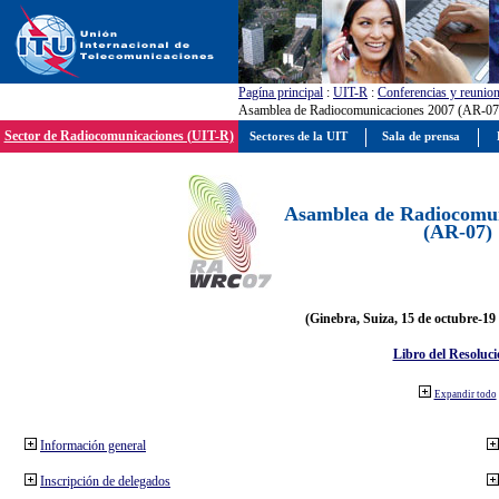
Pagína principal
:
UIT-R
:
Conferencias y reunio
Asamblea de Radiocomunicaciones 2007 (AR-07
Sector de Radiocomunicaciones (UIT-R)
Sectores de la UIT
Sala de prensa
Asamblea de Radiocomun
(AR-07)
(Ginebra, Suiza, 15 de octubre-19
Libro del Resoluci
Expandir todo
Información general
Inscripción de delegados