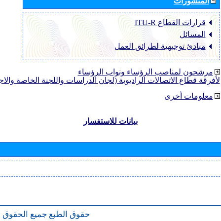
المنشورات
قرارات القطاع ‏ITU-R
المسائل
مبادئ توجيهية لطرائق العمل
مرشحون لمناصب الرؤساء ونواب الرؤساء
لأفرقة قطاع الاتصالات الراديوية (لجان الدراسات واللجنة الخاصة والا
معلومات أخرى
بيانات للاستفسار
حقوق الطبع
جميع الحقوق 