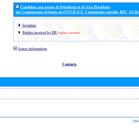
Candidats aux postes de Présidents et de Vice-Présidents
des Commissions d'études de l'UIT-R (CE, Commission spéciale, RPC, GCR)
Invitation
Replies received by BR
Anglais seulement
Autres informations
Contacts
Déb