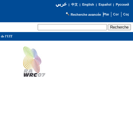
عربي
English
Español
Русский
|
中文
|
|
|
Recherche avancée
 de l'UIT