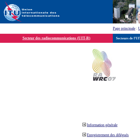
Page principale
:
Secteur des radiocommunications (UIT-R)
Secteurs de l'U
Information générale
Enregistrement des délégués