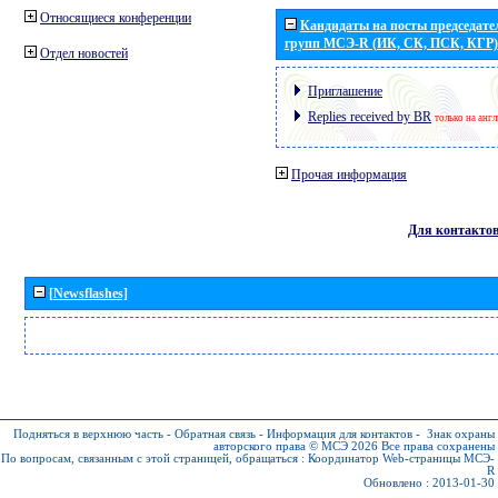
Относящиеся конференции
Кандидаты на посты председател
групп МСЭ-R (ИК, СК, ПСК, КГР)
Отдел новостей
Приглашение
Replies received by BR
только на анг
Прочая информация
Для контакто
[Newsflashes]
Подняться в верхнюю часть
-
Обратная связь
-
Информация для контактов
-
Знак охраны
авторского права © МСЭ 2026
Все права сохранены
По вопросам, связанным с этой страницей, обращаться :
Координатор Web-страницы МСЭ-
R
Обновлено : 2013-01-30