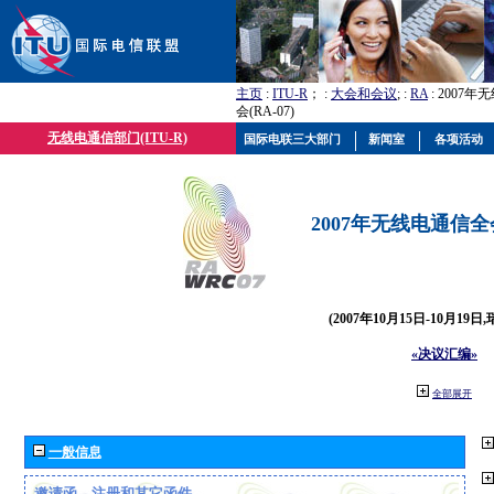
主页
:
ITU-R
； :
大会和会议
; :
RA
: 2007
会(RA-07)
无线电通信部门(ITU-R)
国际电联三大部门
新闻室
各项活动
2007年无线电通信全会(
(2007年10月15日-10月19日
«决议汇编»
全部展开
一般信息
邀请函、注册和其它函件