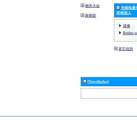
相关大会
无线电通
的候选人
新闻室
请柬
Replies r
其它信息
[Newsflashes]