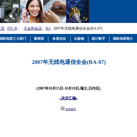
主页
:
ITU-R
； :
大会和会议
; :
RA
: 2007年无线电通信全会(RA-07)
国际电联三大部门
新闻室
各项活动
出版物
统计数字
国际电联简介
2007年无线电通信全会(RA-07)
(2007年10月15日-10月19日,瑞士,日内瓦)
«决议汇编»
全部展开