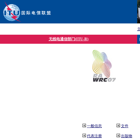
无线电通信部门(ITU-R)
一般信息
文件
代表注册
出版物