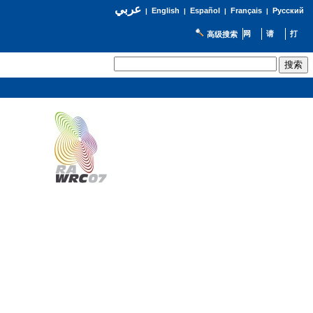
عربي
English
Español
Français
Русский
|
|
|
|
高级搜索