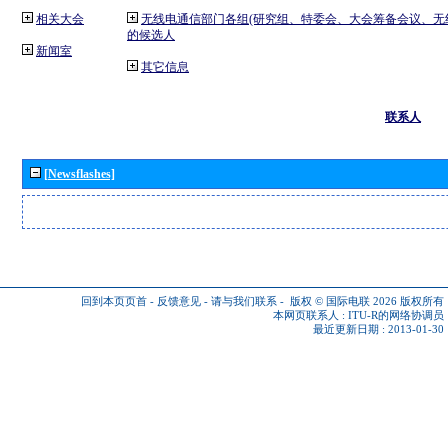
相关大会
无线电通信部门各组(研究组、特委会、大会筹备会议、无
的候选人
新闻室
其它信息
联系人
[Newsflashes]
回到本页页首
-
反馈意见
-
请与我们联系
-
版权 © 国际电联 2026
版权所有
本网页联系人 :
ITU-R的网络协调员
最近更新日期 : 2013-01-30