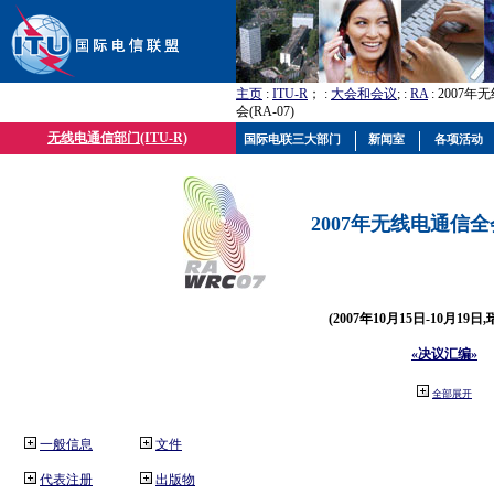
主页
:
ITU-R
； :
大会和会议
; :
RA
: 2007
会(RA-07)
无线电通信部门(ITU-R)
国际电联三大部门
新闻室
各项活动
2007年无线电通信全会(
(2007年10月15日-10月19日
«决议汇编»
全部展开
一般信息
文件
代表注册
出版物