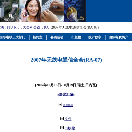
主页
:
ITU-R
； :
大会和会议
; :
RA
: 2007年无线电通信全会(RA-07)
国际电联三大部门
新闻室
各项活动
出版物
统计数字
国际电联简介
2007年无线电通信全会(RA-07)
(2007年10月15日-10月19日,瑞士,日内瓦)
«决议汇编»
全部展开
文件
出版物