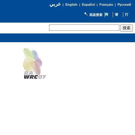
عربي
English
Español
Français
Русский
|
|
|
|
高级搜索