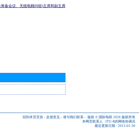
会筹备会议、无线电顾问组)主席和副主席
回到本页页首
-
反馈意见
-
请与我们联系
-
版权 © 国际电联 2026
版权所有
本网页联系人 :
ITU-R的网络协调员
最近更新日期 : 2013-01-30