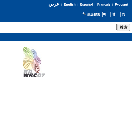
عربي
English
Español
Français
Русский
|
|
|
|
高级搜索