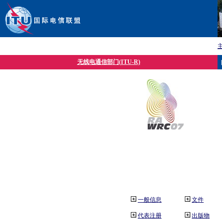
无线电通信部门(ITU-R)
一般信息
文件
代表注册
出版物