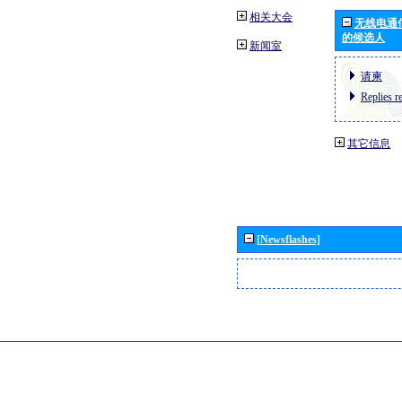
相关大会
无线电通
的候选人
新闻室
请柬
Replies r
其它信息
[Newsflashes]