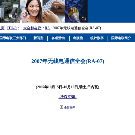
主页
:
ITU-R
； :
大会和会议
; :
RA
: 2007年无线电通信全会(RA-07)
国际电联三大部门
新闻室
各项活动
出版物
统计数字
国际电联简介
2007年无线电通信全会(RA-07)
(2007年10月15日-10月19日,瑞士,日内瓦)
«决议汇编»
全部展开