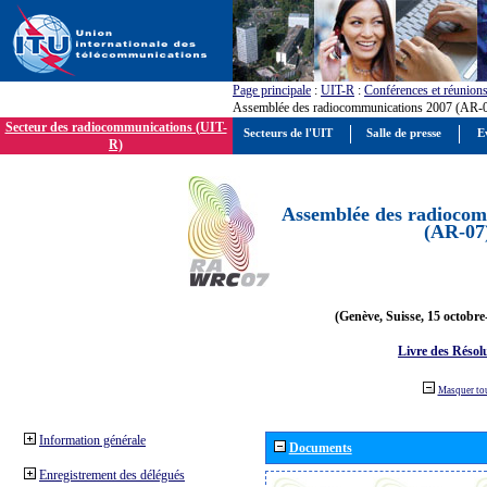
Page principale
:
UIT-R
:
Conférences et réunion
Assemblée des radiocommunications 2007 (AR-
Secteur des radiocommunications (UIT-
Secteurs de l'UIT
Salle de presse
E
R)
Assemblée des radiocom
(AR-07
(Genève, Suisse, 15 octobre
Livre des Résol
Masquer to
Information générale
Documents
Enregistrement des délégués