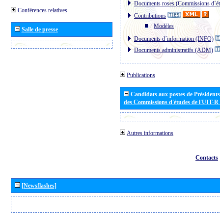
Documents roses (Commissions d´ét
Conférences relatives
Contributions
Modèles
Salle de presse
Documents d´information (INFO)
Documents administratifs (ADM)
Publications
Candidats aux postes de Présidents 
des Commissions d'études de l'UIT-R
Autres informations
Contacts
[Newsflashes]