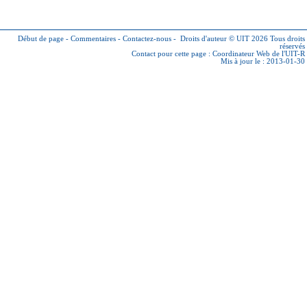
Début de page
-
Commentaires
-
Contactez-nous
-
Droits d'auteur © UIT 2026
Tous droits
réservés
Contact pour cette page :
Coordinateur Web de l'UIT-R
Mis à jour le : 2013-01-30