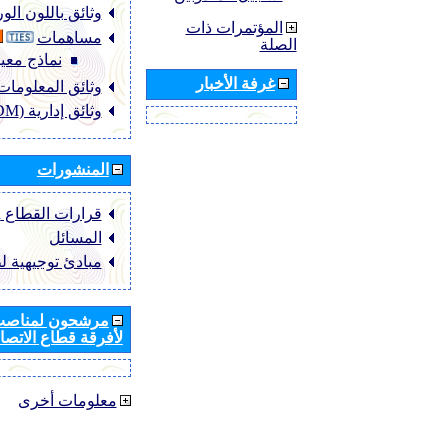
وثائق باللون ال
المؤتمرات ذات
مساهمات
الصلة
نماذج معيا
غرفة الأخبار
وثائق المعلومات (NFO
وثائق إدارية (ADM)
المنشورات
قرارات القطاع ‏ITU-R
المسائل
مبادئ توجيهية ل
مرشحون لمناصب 
لأفرقة قطاع الاتصال
معلومات أخرى