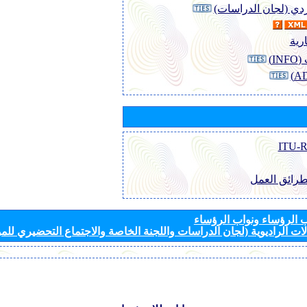
وردي (لجان الدراسات)
رية
I)
طرائق العمل
الرؤساء ونواب الرؤساء
ات الراديوية (لجان الدراسات واللجنة الخاصة والاجتماع التحضيري للمؤ