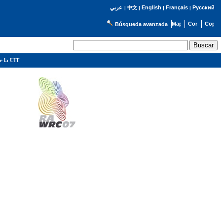
English
Français
Русский
عربي
|
中文
|
|
|
Búsqueda avanzada
e la UIT