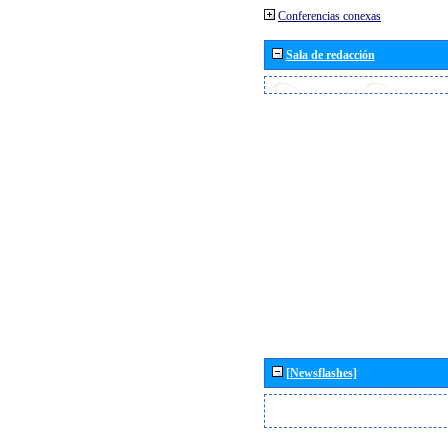
Conferencias conexas
Sala de redacción
[Newsflashes]