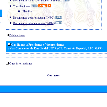
Documentos rosas (Comisiones de estudio)
Contribuciones
Plantillas
Documentos de información (INFO)
Documentos administrativos (ADM)
Publicaciones
Candidatos a Presidentes y Vicepresidentes
de las Comisiones de Estudio del UIT R (CE, Comisión Especial, RPC, GAR)
Otras informaciones
Contactos