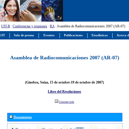
:
UIT-R
:
Conferencias y reuniones
:
RA
: Asamblea de Radiocomunicaciones 2007 (AR-07)
 UIT
Sala de prensa
Eventos
Publicaciones
Estadísticas
Acerca d
Asamblea de Radiocomunicaciones 2007 (AR-07)
(Ginebra, Suiza, 15 de octubre-19 de octubre de 2007)
Libro del Resoluciones
Contraer todo
Documentos