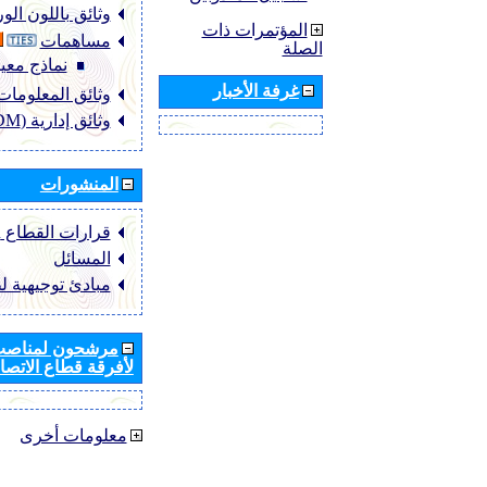
وثائق باللون ال
المؤتمرات ذات
مساهمات
الصلة
نماذج معيا
غرفة الأخبار
وثائق المعلومات (NFO
وثائق إدارية (ADM)
المنشورات
قرارات القطاع ‏ITU-R
المسائل
مبادئ توجيهية ل
مرشحون لمناصب 
لأفرقة قطاع الاتصال
معلومات أخرى