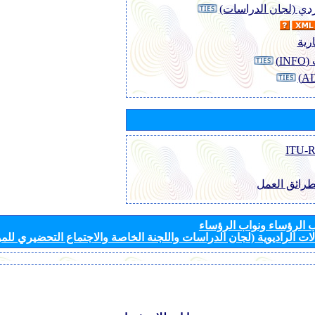
وردي (لجان الدراسات)
رية
I)
طرائق العمل
الرؤساء ونواب الرؤساء
ات الراديوية (لجان الدراسات واللجنة الخاصة والاجتماع التحضيري للمؤ