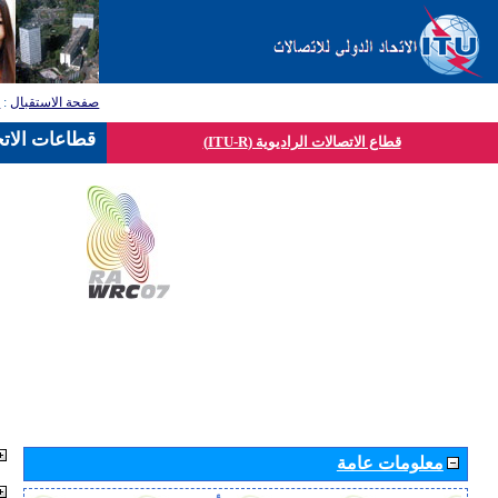
صفحة الاستقبال
:
ق
قطاعات الاتح
قطاع الاتصالات الراديوية (ITU-R)
معلومات عامة