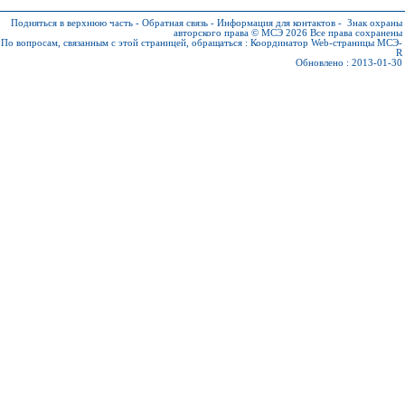
Подняться в верхнюю часть
-
Обратная связь
-
Информация для контактов
-
Знак охраны
авторского права © МСЭ 2026
Все права сохранены
По вопросам, связанным с этой страницей, обращаться :
Координатор Web-страницы МСЭ-
R
Обновлено : 2013-01-30