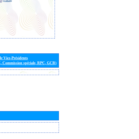
s)
de Vice-Présidents
E, Commission spéciale, RPC, GCR)