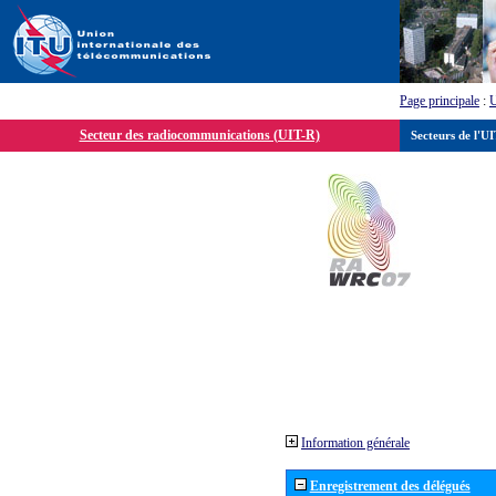
Page principale
:
Secteur des radiocommunications (UIT-R)
Secteurs de l'U
Information générale
Enregistrement des délégués