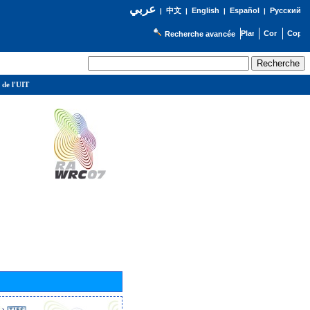
عربي
English
Español
Русский
|
中文
|
|
|
Recherche avancée
 de l'UIT