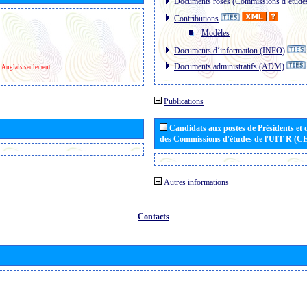
Documents roses (Commissions d´étude
Contributions
Modèles
Documents d´information (INFO)
Documents administratifs (ADM)
Anglais seulement
Publications
Candidats aux postes de Présidents et 
des Commissions d'études de l'UIT-R (C
Autres informations
Contacts