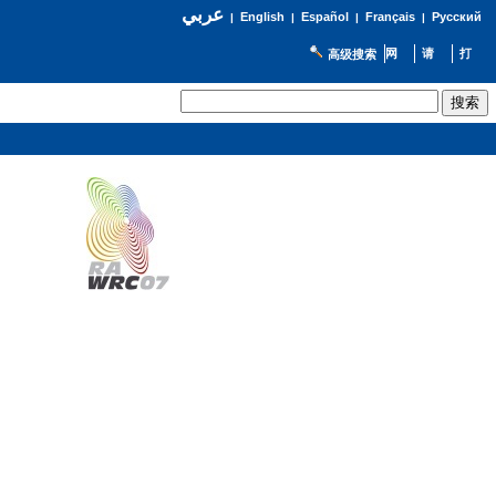
عربي
English
Español
Français
Русский
|
|
|
|
高级搜索