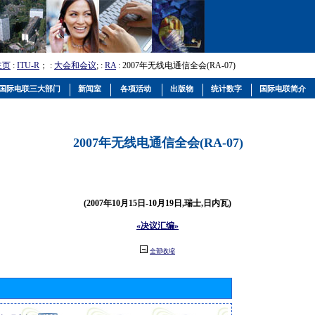
主页
:
ITU-R
； :
大会和会议
; :
RA
: 2007年无线电通信全会(RA-07)
国际电联三大部门
新闻室
各项活动
出版物
统计数字
国际电联简介
2007年无线电通信全会(RA-07)
(2007年10月15日-10月19日,瑞士,日内瓦)
«决议汇编»
全部收缩