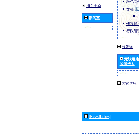
粉色文件
相关大会
文稿
新闻室
情况通报
行政管理
出版物
无线电通
的候选人
其它信息
[Newsflashes]