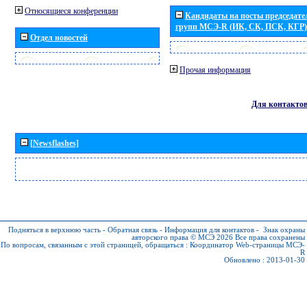
Относящиеся конференции
Кандидаты на посты председател
групп МСЭ-R (ИК, СК, ПСК, КГР)
Отдел новостей
Прочая информация
Для контакто
[Newsflashes]
Подняться в верхнюю часть
-
Обратная связь
-
Информация для контактов
-
Знак охраны
авторского права © МСЭ 2026
Все права сохранены
По вопросам, связанным с этой страницей, обращаться :
Координатор Web-страницы МСЭ-
R
Обновлено : 2013-01-30