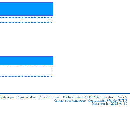
ut de page
-
Commentaires
-
Contactez-nous
-
Droits d'auteur © UIT 2026
Tous droits réservés
Contact pour cette page :
Coordinateur Web de l'UIT-R
Mis à jour le : 2013-01-30