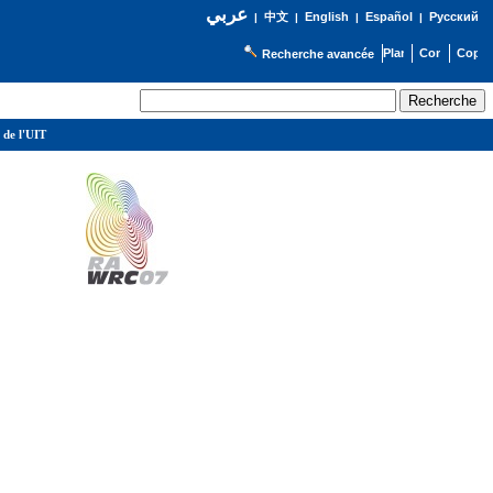
عربي
English
Español
Русский
|
中文
|
|
|
Recherche avancée
 de l'UIT