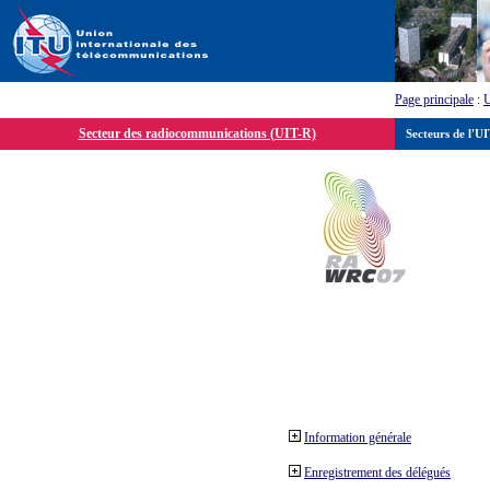
Page principale
:
Secteur des radiocommunications (UIT-R)
Secteurs de l'U
Information générale
Enregistrement des délégués