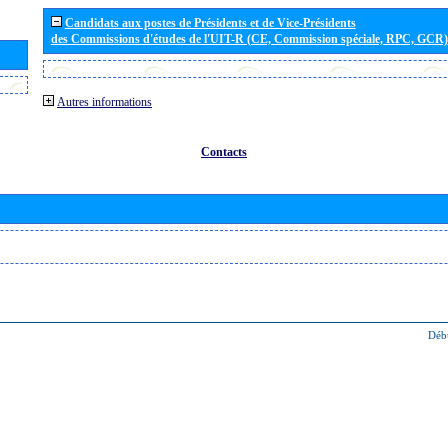
Candidats aux postes de Présidents et de Vice-Présidents
des Commissions d'études de l'UIT-R (CE, Commission spéciale, RPC, GCR)
Autres informations
Contacts
Déb