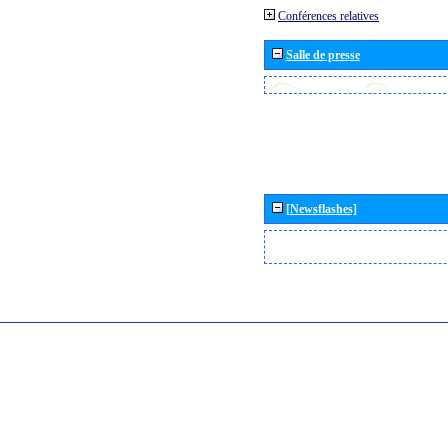
Conférences relatives
Salle de presse
[Newsflashes]