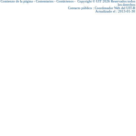
Comienzo de la página
-
Comentarios
-
Contáctenos
-
Copyright © UIT 2026
Reservados todos
los derechos
Contacto público :
Coordenador Web del UIT-R
Actualizado el : 2013-01-30