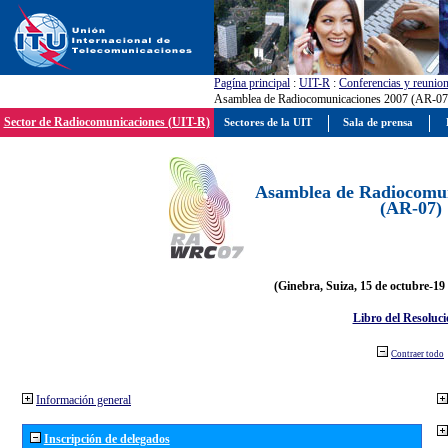
Pagína principal
:
UIT-R
:
Conferencias y reunio
Asamblea de Radiocomunicaciones 2007 (AR-07
Sector de Radiocomunicaciones (UIT-R)
Sectores de la UIT
Sala de prensa
Asamblea de Radiocomun
(AR-07)
(Ginebra, Suiza, 15 de octubre-19
Libro del Resoluci
Contraer todo
Información general
Inscripción de delegados