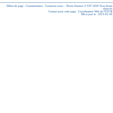
Début de page
-
Commentaires
-
Contactez-nous
-
Droits d'auteur © UIT 2026
Tous droits
réservés
Contact pour cette page :
Coordinateur Web de l'UIT-R
Mis à jour le : 2013-01-30