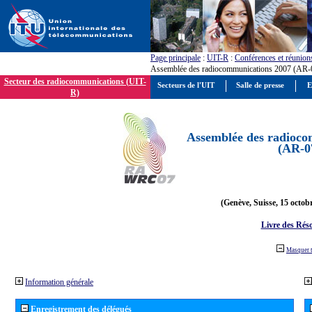
Page principale
:
UIT-R
:
Conférences et réunion
Assemblée des radiocommunications 2007 (AR-
Secteur des radiocommunications (UIT-
Secteurs de l'UIT
Salle de presse
E
R)
Assemblée des radioco
(AR-0
(Genève, Suisse, 15 octob
Livre des Réso
Masquer 
Information générale
Enregistrement des délégués