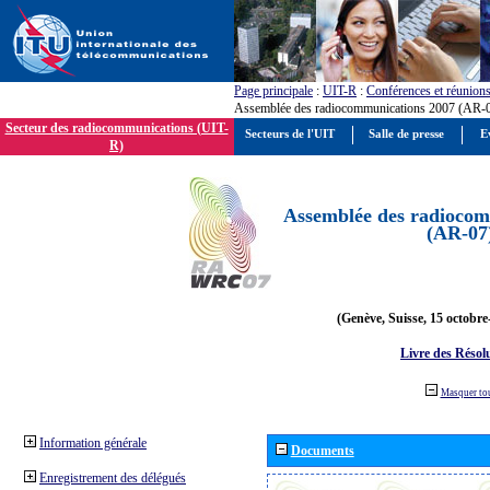
Page principale
:
UIT-R
:
Conférences et réunion
Assemblée des radiocommunications 2007 (AR-
Secteur des radiocommunications (UIT-
Secteurs de l'UIT
Salle de presse
E
R)
Assemblée des radiocom
(AR-07
(Genève, Suisse, 15 octobre
Livre des Résol
Masquer to
Information générale
Documents
Enregistrement des délégués