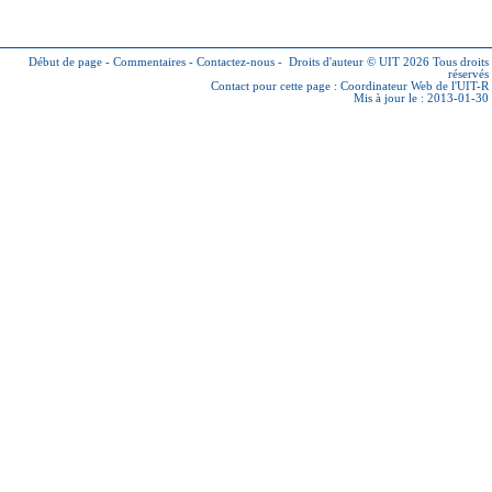
Début de page
-
Commentaires
-
Contactez-nous
-
Droits d'auteur © UIT 2026
Tous droits
réservés
Contact pour cette page :
Coordinateur Web de l'UIT-R
Mis à jour le : 2013-01-30