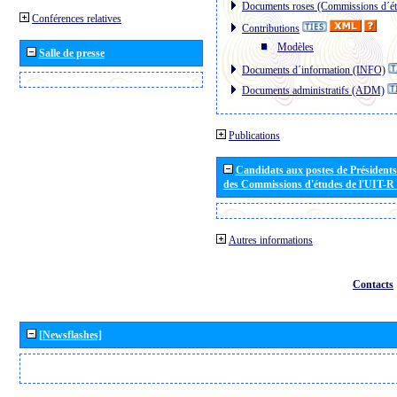
Documents roses (Commissions d´ét
Conférences relatives
Contributions
Modèles
Salle de presse
Documents d´information (INFO)
Documents administratifs (ADM)
Publications
Candidats aux postes de Présidents 
des Commissions d'études de l'UIT-R
Autres informations
Contacts
[Newsflashes]