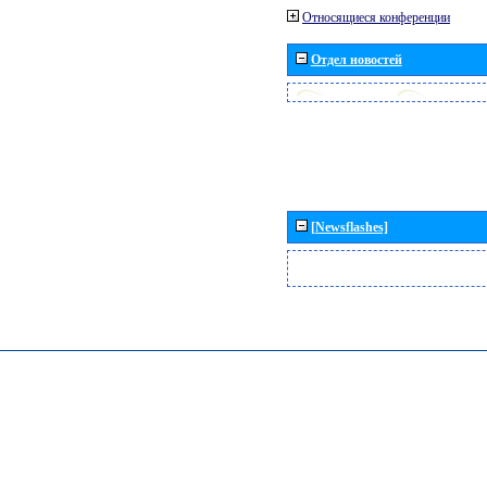
Относящиеся конференции
Отдел новостей
[Newsflashes]