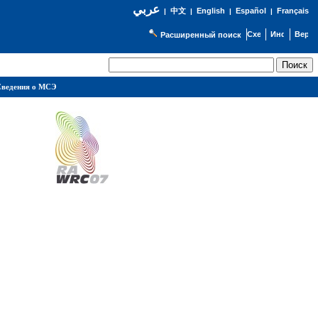
عربي
English
Español
Français
|
中文
|
|
|
Расширенный поиск
ведения о МСЭ