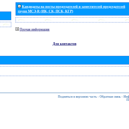
Кандидаты на посты председателей и заместителей председателей
групп МСЭ-R (ИК, СК, ПСК, КГР)
Прочая информация
Для контактов
Подняться в верхнюю часть
-
Обратная связь
-
Инф
П