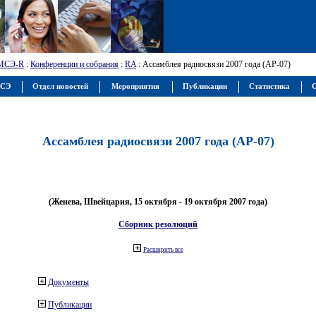
МСЭ-R
:
Конференции и собрания
:
RA
: Ассамблея радиосвязи 2007 года (АР-07)
МСЭ
Отдел новостей
Мероприятия
Публикации
Статистика
С
Ассамблея радиосвязи 2007 года (АР-07)
(Женева, Швейцария, 15 октября - 19 октября 2007 года)
Сборник резолюций
Расширить все
Документы
Публикации