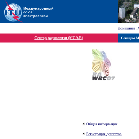
Домашний
:
Сектор радиосвязи (МСЭ-R)
Секторы 
Общая информация
Регистрация делегатов