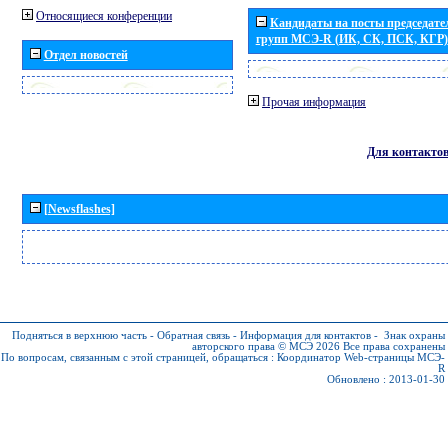
Относящиеся конференции
Кандидаты на посты председател
групп МСЭ-R (ИК, СК, ПСК, КГР)
Отдел новостей
Прочая информация
Для контакто
[Newsflashes]
Подняться в верхнюю часть
-
Обратная связь
-
Информация для контактов
-
Знак охраны
авторского права © МСЭ 2026
Все права сохранены
По вопросам, связанным с этой страницей, обращаться :
Координатор Web-страницы МСЭ-
R
Обновлено : 2013-01-30