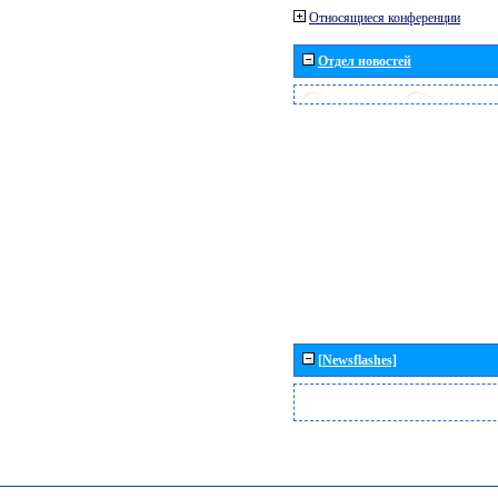
Относящиеся конференции
Отдел новостей
[Newsflashes]