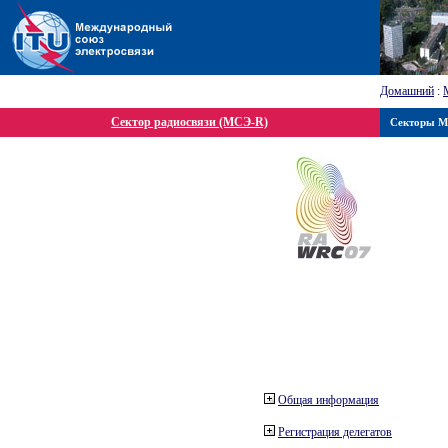
Домашний
:
Сектор радиосвязи (МСЭ-R)
Секторы 
Общая информация
Регистрация делегатов