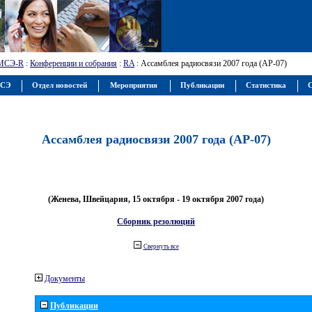
МСЭ-R
:
Конференции и собрания
:
RA
: Ассамблея радиосвязи 2007 года (АР-07)
МСЭ
Отдел новостей
Мероприятия
Публикации
Статистика
С
Ассамблея радиосвязи 2007 года (АР-07)
(Женева, Швейцария, 15 октября - 19 октября 2007 года)
Сборник резолюций
Свернуть все
Документы
Публикации