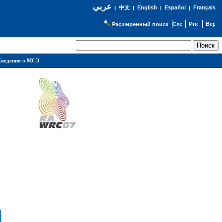
عربي
English
Español
Français
|
中文
|
|
|
Расширенный поиск
ведения о МСЭ