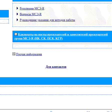
Резолюции МСЭ-R
Вопросы МСЭ-R
Руководящие указания для методов работы
Кандидаты на посты председателей и заместителей председателей
групп МСЭ-R (ИК, СК, ПСК, КГР)
Прочая информация
Для контактов