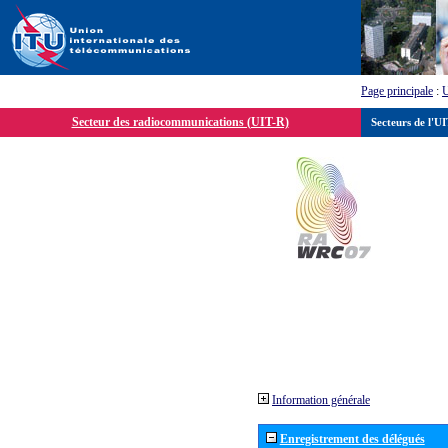
Page principale
:
Secteur des radiocommunications (UIT-R)
Secteurs de l'U
Information générale
Enregistrement des délégués