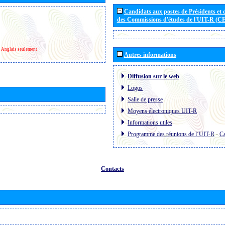
Candidats aux postes de Présidents et 
des Commissions d'études de l'UIT-R (C
Anglais seulement
Autres informations
Diffusion sur le web
Logos
Salle de presse
Moyens électroniques UIT-R
Informations utiles
Programme des réunions de l´UIT-R
-
Ca
Contacts