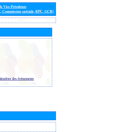
de Vice-Présidents
E, Commission spéciale, RPC, GCR)
lendrier des évènements