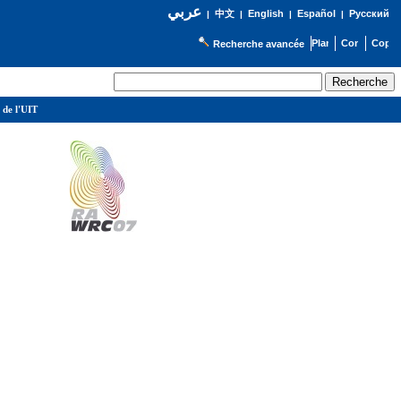
عربي
English
Español
Русский
|
中文
|
|
|
Recherche avancée
 de l'UIT