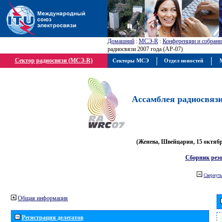
Домашний
:
МСЭ-R
:
Конференции и собрани
радиосвязи 2007 года (АР-07)
Сектор радиосвязи (МСЭ-R)
Секторы МСЭ
Отдел новостей
М
Ассамблея радиосвязи 
(Женева, Швейцария, 15 октября
Сборник рез
Свернуть
Общая информация
Регистрация делегатов