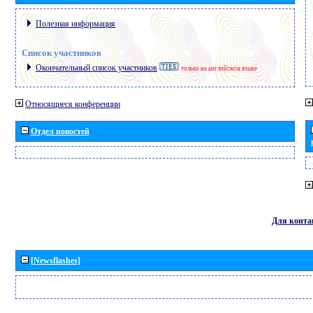
Полезная информация
Список участников
Окончательный список участников
только на английском языке
Относящиеся конференции
Отдел новостей
Для конта
[Newsflashes]