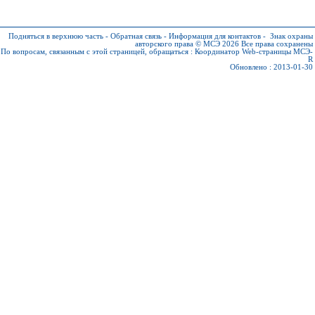
Подняться в верхнюю часть
-
Обратная связь
-
Информация для контактов
-
Знак охраны
авторского права © МСЭ 2026
Все права сохранены
По вопросам, связанным с этой страницей, обращаться :
Координатор Web-страницы МСЭ-
R
Обновлено : 2013-01-30