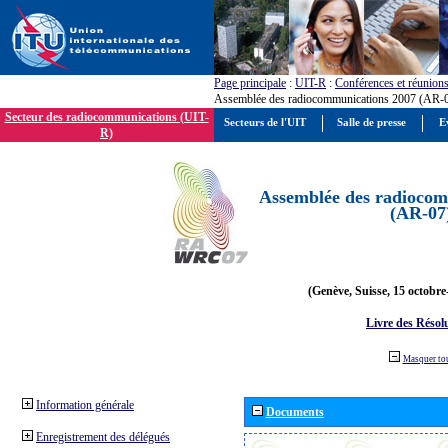
Page principale
:
UIT-R
:
Conférences et réunion
Assemblée des radiocommunications 2007 (AR-
Secteur des radiocommunications (UIT-
Secteurs de l'UIT
Salle de presse
E
R)
Assemblée des radiocom
(AR-07
(Genève, Suisse, 15 octobre
Livre des Résol
Masquer to
Information générale
Documents
Enregistrement des délégués