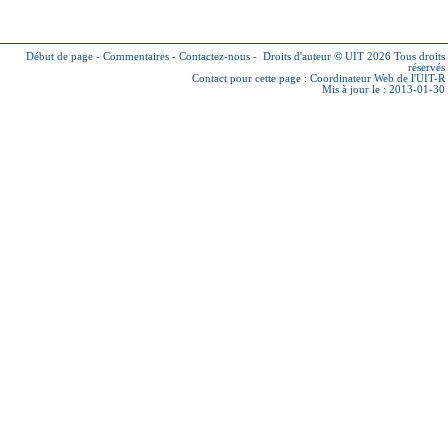
Début de page
-
Commentaires
-
Contactez-nous
-
Droits d'auteur © UIT 2026
Tous droits
réservés
Contact pour cette page :
Coordinateur Web de l'UIT-R
Mis à jour le : 2013-01-30