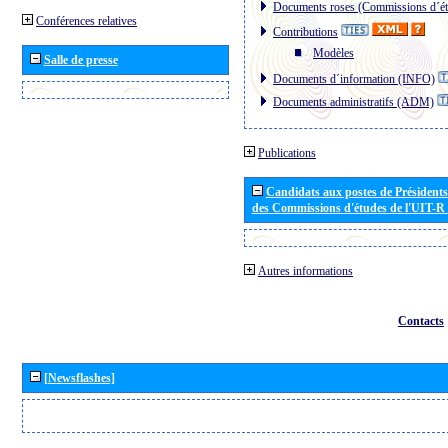
Documents roses (Commissions d´ét
Conférences relatives
Contributions
Modèles
Salle de presse
Documents d´information (INFO)
Documents administratifs (ADM)
Publications
Candidats aux postes de Présidents 
des Commissions d'études de l'UIT-R
Autres informations
Contacts
[Newsflashes]