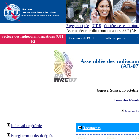
Page principale
:
UIT-R
:
Conférences et réunion
Assemblée des radiocommunications 2007 (AR-
Secteur des radiocommunications (UIT-
Secteurs de l'UIT
Salle de presse
E
R)
Assemblée des radiocom
(AR-07
(Genève, Suisse, 15 octobre
Livre des Résol
Masquer to
Information générale
Documents
Enregistrement des délégués