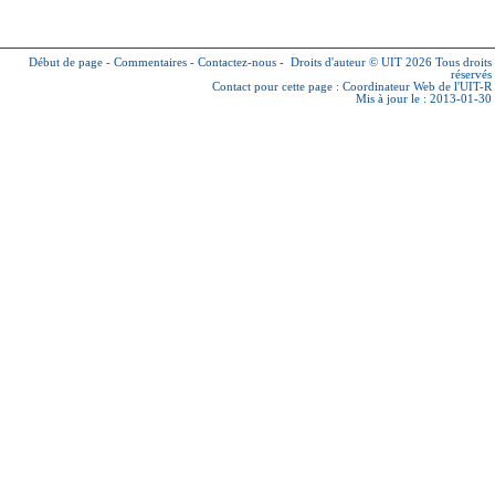
Début de page
-
Commentaires
-
Contactez-nous
-
Droits d'auteur © UIT 2026
Tous droits
réservés
Contact pour cette page :
Coordinateur Web de l'UIT-R
Mis à jour le : 2013-01-30