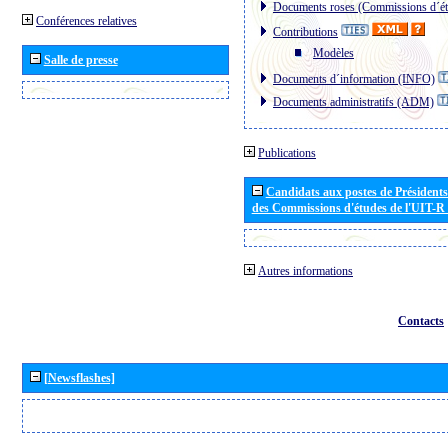
Documents roses (Commissions d´ét
Conférences relatives
Contributions
Modèles
Salle de presse
Documents d´information (INFO)
Documents administratifs (ADM)
Publications
Candidats aux postes de Présidents 
des Commissions d'études de l'UIT-R
Autres informations
Contacts
[Newsflashes]