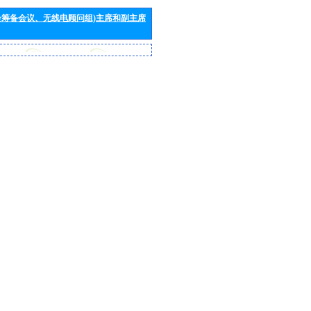
会筹备会议、无线电顾问组)主席和副主席