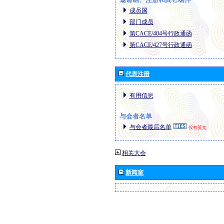
成员国
部门成员
第CACE/404号行政通函
第CACE/427号行政通函
代表注册
有用信息
与会者名单
与会者最后名单
仅有英文
相关大会
新闻室