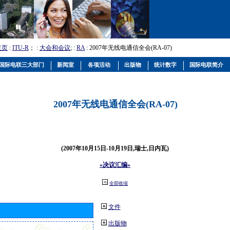
主页
:
ITU-R
； :
大会和会议
; :
RA
: 2007年无线电通信全会(RA-07)
国际电联三大部门
新闻室
各项活动
出版物
统计数字
国际电联简介
2007年无线电通信全会(RA-07)
(2007年10月15日-10月19日,瑞士,日内瓦)
«决议汇编»
全部收缩
文件
出版物