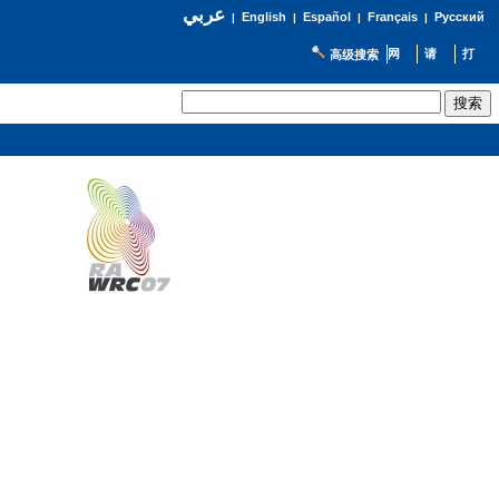
عربي
English
Español
Français
Русский
|
|
|
|
高级搜索